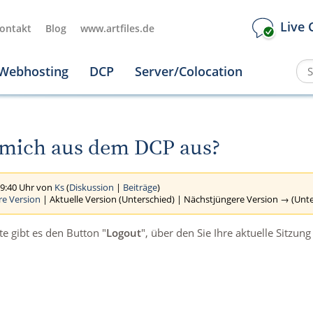
Live 
ontakt
Blog
www.artfiles.de
Webhosting
DCP
Server/Colocation
 mich aus dem DCP aus?
09:40 Uhr von
Ks
(
Diskussion
|
Beiträge
)
re Version
| Aktuelle Version (Unterschied) | Nächstjüngere Version → (Unt
te gibt es den Button "
Logout
", über den Sie Ihre aktuelle Sitzu