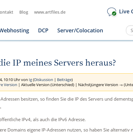
Live 
ontakt
Blog
www.artfiles.de
Webhosting
DCP
Server/Colocation
die IP meines Servers heraus?
4, 10:10 Uhr von
Ig
(
Diskussion
|
Beiträge
)
re Version
| Aktuelle Version (Unterschied) | Nächstjüngere Version → (Unt
IP-Adressen besitzen, so finden Sie die IP des Servers und demen
"
ffentliche IPv4, als auch die IPv6 Adresse.
rere Domains eigene IP-Adressen nutzen, so haben Sie alternativ 